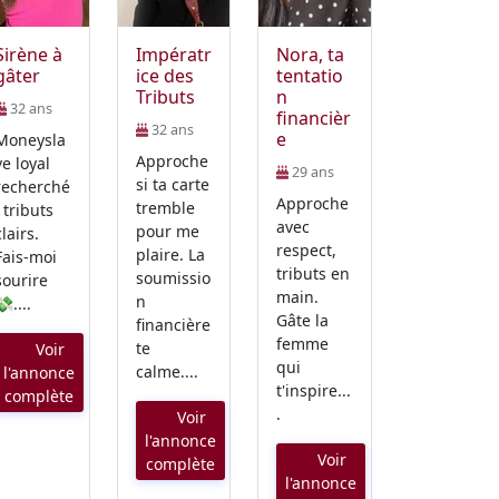
Sirène à
Impératr
Nora, ta
gâter
ice des
tentatio
Tributs
n
32 ans
financièr
32 ans
e
Moneysla
Approche
ve loyal
29 ans
si ta carte
recherché
Approche
tremble
, tributs
avec
pour me
clairs.
respect,
plaire. La
Fais-moi
tributs en
soumissio
sourire
main.
n
💸....
Gâte la
financière
femme
te
Voir
qui
calme....
l'annonce
t'inspire...
complète
.
Voir
l'annonce
Voir
complète
l'annonce